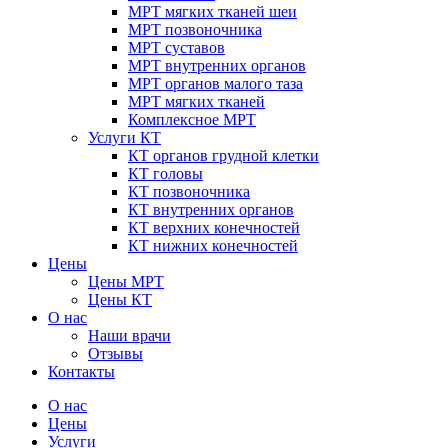
МРТ мягких тканей шеи
МРТ позвоночника
МРТ суставов
МРТ внутренних органов
МРТ органов малого таза
МРТ мягких тканей
Комплексное МРТ
Услуги КТ
КТ органов грудной клетки
КТ головы
КТ позвоночника
КТ внутренних органов
КТ верхних конечностей
КТ нижних конечностей
Цены
Цены МРТ
Цены КТ
О нас
Наши врачи
Отзывы
Контакты
Малое
О нас
меню
Цены
Услуги